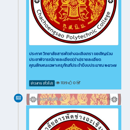
ประกาศ วิทยาลัยสารพัดช่างฉะเชิงเทรา ขอเชิญร่วม
ประชาพิจารณ์รายละเอียด(ร่าง)รายละเอียด
คุณลักษณะเฉพาะครุภัณฑ์ประจำปีงบประมาณ ๒๕๖๗
1139
0
ข่าวสาร (ทั่วไป)
ข่าวประชาสัมพันธ์
2 ปี ที่ผ่านมา