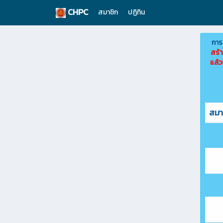
CHPC
สมาชิก
ปฏิทิน
การน
สร้า
แล้ว
สมาช