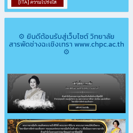
⚙ ยินดีต้อนรับสู่เว็บไซต์ วิทยาลัย
สารพัดช่างฉะเชิงเทรา www.chpc.ac.th
⚙