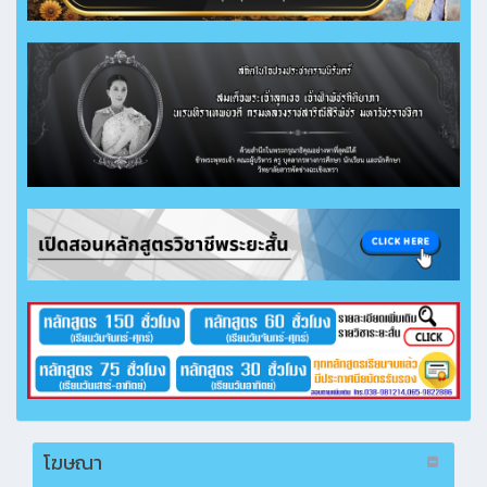
โฆษณา