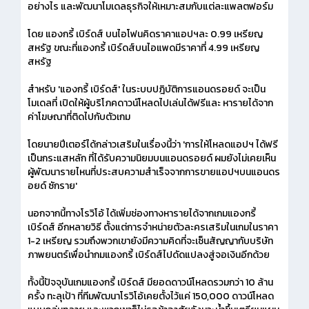
อย่างไร และพัฒนาโมเดลธุรกิจให้เหมาะสมกับแต่ละแพลตฟอร์ม
โดย แองกรี้ เบิร์ดส์ บนไอโฟนคิดราคาแอปฯละ 0.99 เหรียญ
สหรัฐ ขณะที่แองกรี้ เบิร์ดส์บนไอแพดมีราคาที่ 4.99 เหรียญ
สหรัฐ
สำหรับ 'แองกรี้ เบิร์ดส์' ในระบบปฎิบัติการแอนดรอยด์ จะเป็น
โมเดลที่ เปิดให้ผู้บริโภคดาวน์โหลดไปเล่นได้ฟรีและ หารายได้จาก
ค่าโฆษณาที่ติดไปกับตัวเกม
โดยนายปีเตอร์ได้กล่าวเสริมในเรื่องนี้ว่า 'การให้โหลดแอปฯ ได้ฟรี
เป็นกระแสหลัก ที่ได้รับความนิยมบนแอนดรอยด์ ผมยังไม่เคยเห็น
ผู้พัฒนารายไหนที่ประสบความสำเร็จจากการขายแอปฯบนแอนดร
อยด์ ซักราย'
นอกจากนี้ทางโรวิโอ้ ได้เพิ่มช่องทางหารายได้จากเกมแองกรี้
เบิร์ดส์ อีกหลายวิธี ตั้งแต่การจำหน่ายตัวละครเสริมในเกมในราคา
1-2 เหรียญ รวมถึงพวกเขายังมีความคิดที่จะเซ็นสัญญากับบริษัท
ภาพยนตร์เพื่อนำกมแองกรี้ เบิร์ดส์ไปดัดแปลงสู่จอเงินอีกด้วย
ทั้งนี้ปัจจุบันเกมแองกรี้ เบิร์ดส์ มียอดดาวน์โหลดรวมกว่า 10 ล้าน
ครั้ง ทะลุเป้า ที่ทีมพัฒนาโรวิโอ้เคยตั้งไว้แค่ 150,000 ดาวน์โหลด