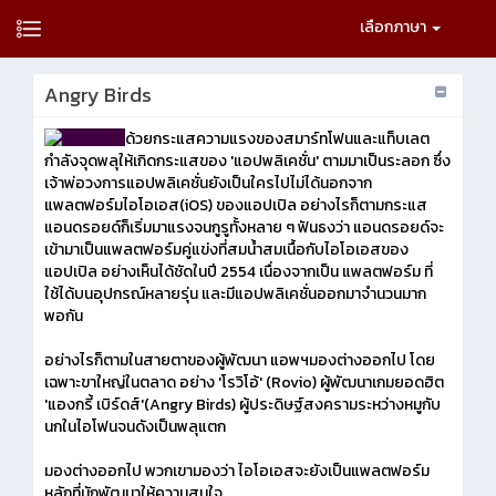
เลือกภาษา
Angry Birds
ด้วยกระแสความแรงของสมาร์ทโฟนและแท็บเลต
กำลังจุดพลุให้เกิดกระแสของ 'แอปพลิเคชั่น' ตามมาเป็นระลอก ซึ่ง
เจ้าพ่อวงการแอปพลิเคชั่นยังเป็นใครไปไม่ได้นอกจาก
แพลตฟอร์มไอโอเอส(iOS) ของแอปเปิล อย่างไรก็ตามกระแส
แอนดรอยด์ก็เริ่มมาแรงจนกูรูทั้งหลาย ๆ ฟันธงว่า แอนดรอยด์จะ
เข้ามาเป็นแพลตฟอร์มคู่แข่งที่สมน้ำสมเนื้อกับไอโอเอสของ
แอปเปิล อย่างเห็นได้ชัดในปี 2554 เนื่องจากเป็น แพลตฟอร์ม ที่
ใช้ได้บนอุปกรณ์หลายรุ่น และมีแอปพลิเคชั่นออกมาจำนวนมาก
พอกัน
อย่างไรก็ตามในสายตาของผู้พัฒนา แอพฯมองต่างออกไป โดย
เฉพาะขาใหญ่ในตลาด อย่าง 'โรวิโอ้' (Rovio) ผู้พัฒนาเกมยอดฮิต
'แองกรี้ เบิร์ดส์'(Angry Birds) ผู้ประดิษฐ์สงครามระหว่างหมูกับ
นกในไอโฟนจนดังเป็นพลุแตก
มองต่างออกไป พวกเขามองว่า ไอโอเอสจะยังเป็นแพลตฟอร์ม
หลักที่นักพัฒนาให้ความสนใจ