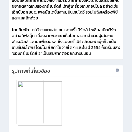
แบบถล่มทลาย และพวกเขาก็ไม่รอช้าอาศัยจังหวะน้ำขึ้นเตรียมแผน
ขยายตลาดเกมแองกรี้ เบิร์ดส์ เข้าสู่เครื่องเกมคอนโซล อย่างเช่น
เอ็กซ์บอก 360, เพลย์สเตชั่นสาม, นินเทนโดวี รวมไปถึงเครื่องพีซี
และแมคอีกด้วย
โดยทีมพัฒนาได้วางแผนส่งเกมแองกรี้ เบิร์ดส์ โซเชียลเน็ตเวิร์ก
อย่าง 'เฟซบุ๊ก' เนื่องจากพวกเขาเห็นโอกาสจากจำนวนผู้เล่นเกม
ฟาร์มวิลล์ และมาเฟียวอร์ส ซึ่งแองกรี้ เบิร์ดส์บนเฟซบุ๊กก็จะเป็น
เกมที่เล่นได้ฟรีโดยไม่เสียค่าใช้จ่ายใด ๆ และใน ปี 2554 ก็เตรียมส่ง
'แองกรี้ เบิร์ดส์ 2' เป็นเกมภาคต่อออกมาแน่นอน
รูปภาพที่เกี่ยวข้อง