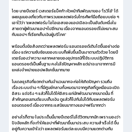
โดย นายปีเตอร์ เวสเตอร์แบ็คก้า หัวหน้าทีมพัฒนาของ 'โรวิโอ้' ได้
เผยมุมมองเกี่ยวกับภาพรวมแพลตฟอร์มโทรศัพท์มือถือแบบย่อ ๆ
เอาไว้ว่า 'แพลตฟอร์ม ไอโอเอสของแอปเปิลจะเป็นอันดับหนึ่งใน
สายตาผู้พัฒนาแอปฯไปอีกนาน เนื่องจากแอนดรอยด์ไม่เหมาะสม
กับแอปฯ ที่เรียกเก็บเงินผู้บริโภค'
พร้อมตั้งข้อสังเกตว่าแพลตฟอร์ม แอนดรอยด์เติบโตขึ้นอย่างต่อ
เนื่อง แต่ความซับซ้อนของระบบก็เพิ่มขึ้นเป็นเงาตามตัวด้วย โดยปี
เตอร์มองว่าความ หลากหลายของอุปกรณ์ที่ใช้ระบบปฏิบัติการ
แอนดรอยด์เป็นพื้นฐาน คงไม่ใช่ปัญหาหลัก แต่น่าจะมาจากการมี
แหล่งจำหน่ายแอปพลิเคชั่นมากมาย
โมเดลธุรกิจที่แตกต่างกันจำนวนมากจะก่อให้เกิดปัญหา รวมถึง
เรื่องระบบต่าง ๆ ที่มีศูนย์กลางทั้งหมดมาจากกูเกิลที่ดูเหมือนจะเปิด
อิสระ แต่จริง ๆ แล้วก็ไม่ได้ให้อิสระแก่นักพัฒนามากขนาดนั้น ที่
สำคัญคอนเทนต์แบบเก็บเงิน ดูแล้วก็ไปกันไม่ได้กับแพลตฟอร์ม
แอนดรอยด์ เนื่องจากกระแสนิยมมาทางแอปฯฟรีมากกว่า
อย่างไรก็ตาม ในประเด็นนี้นายปีเตอร์ไม่ได้วิตกมากนัก เพราะมองว่า
ปัจจัยหลัก ที่จะทำให้แอปฯที่พัฒนาขึ้นมาประสบ ความสำเร็จได้ ขึ้น
อยู่กับความเข้าใจว่า แพลตฟอร์มแต่ละแบบมีความแตกต่างกัน