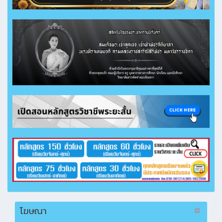
โฆษณา