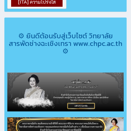
⚙ ยินดีต้อนรับสู่เว็บไซต์ วิทยาลัย
สารพัดช่างฉะเชิงเทรา www.chpc.ac.th
⚙