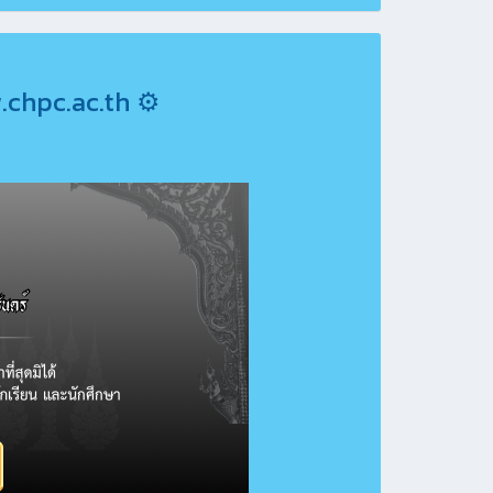
ww.chpc.ac.th ⚙