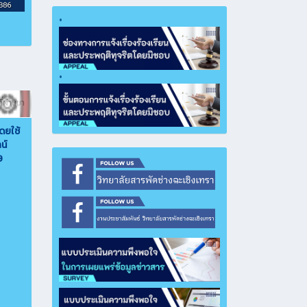
•
•
ี่ผ่านมา
ดยใช้
น์
9