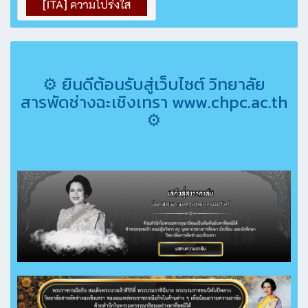
⚙ ยินดีต้อนรับสู่เว็บไซต์ วิทยาลัย
สารพัดช่างฉะเชิงเทรา www.chpc.ac.th
⚙