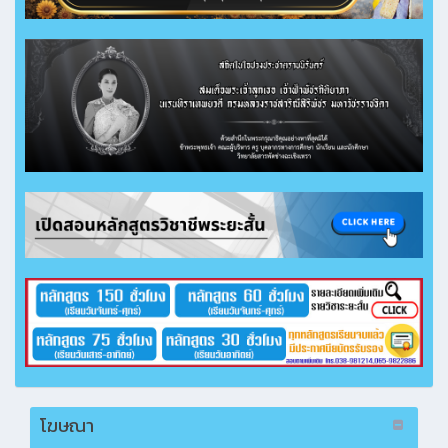
โฆษณา