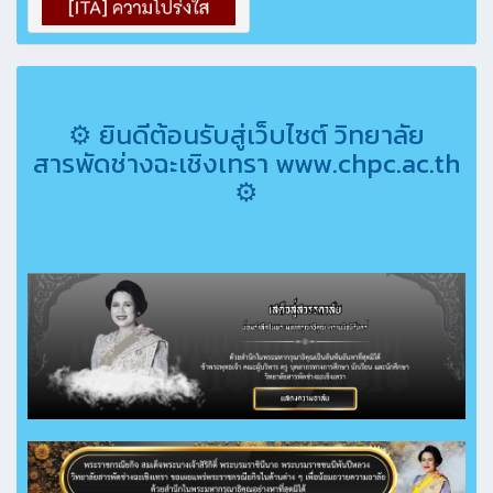
⚙ ยินดีต้อนรับสู่เว็บไซต์ วิทยาลัย
สารพัดช่างฉะเชิงเทรา www.chpc.ac.th
⚙