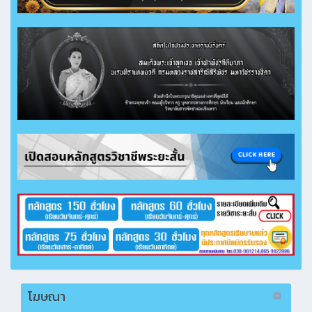
โฆษณา