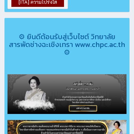
⚙ ยินดีต้อนรับสู่เว็บไซต์ วิทยาลัย
สารพัดช่างฉะเชิงเทรา www.chpc.ac.th
⚙