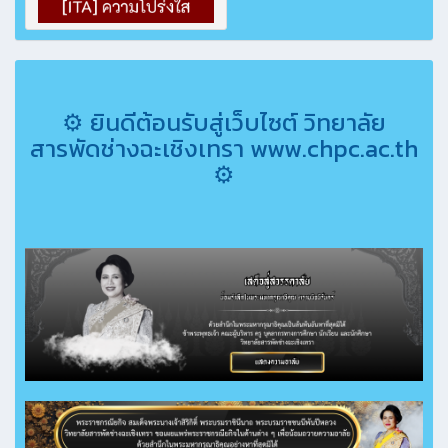
⚙ ยินดีต้อนรับสู่เว็บไซต์ วิทยาลัย
สารพัดช่างฉะเชิงเทรา www.chpc.ac.th
⚙